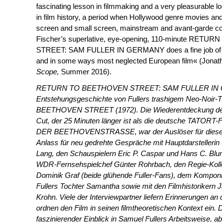
fascinating lesson in filmmaking and a very pleasurable 
in film history, a period when Hollywood genre movies and
screen and small screen, mainstream and avant-garde co
Fischer’s superlative, eye-opening, 110-minute RET
STREET: SAM FULLER IN GERMANY does a fine job of un
and in some ways most neglected European film« (Jon
Scope,
Summer 2016).
RETURN TO BEETHOVEN STREET: SAM FULLER IN G
Entstehungsgeschichte von Fullers trashigem Neo-Noir
BEETHOVEN STREET (1972). Die Wiederentdeckung des 
Cut, der 25 Minuten länger ist als die deutsche TATO
DER BEETHOVENSTRASSE, war der Auslöser für diese
Anlass für neu gedrehte Gespräche mit Hauptdarstellerin 
Lang, den Schauspielern Eric P. Caspar und Hans C. Bl
WDR-Fernsehspielchef Günter Rohrbach, den Regie-Ko
Dominik Graf (beide glühende Fuller-Fans), dem Kompon
Fullers Tochter Samantha sowie mit den Filmhistorikern J
Krohn. Viele der Interviewpartner liefern Erinnerungen an
ordnen den Film in seinen filmtheoretischen Kontext ein. D
faszinierender Einblick in Samuel Fullers Arbeitsweise, 