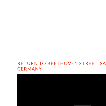
HOME
PROFILE
FILMS
DVD/BLU-RAY
RETURN TO BEETHOVEN STREET: SA
GERMANY