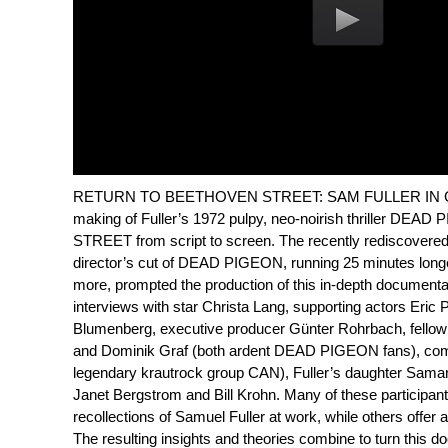
RETURN TO BEETHOVEN STREET: SAM FULLER IN G
making of Fuller’s 1972 pulpy, neo-noirish thriller 
STREET from script to screen. The recently rediscovered,
director’s cut of DEAD PIGEON, running 25 minutes longe
more, prompted the production of this in-depth documenta
interviews with star Christa Lang, supporting actors Eric
Blumenberg, executive producer Günter Rohrbach, fello
and Dominik Graf (both ardent DEAD PIGEON fans), com
legendary krautrock group CAN), Fuller’s daughter Saman
Janet Bergstrom and Bill Krohn. Many of these participants
recollections of Samuel Fuller at work, while others offer
The resulting insights and theories combine to turn this d