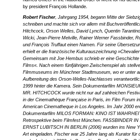
by president François Hollande.
Robert Fischer
, Jahrgang 1954, begann Mitte der Siebzi
schreiben und machte sich vor allem mit Buchveröffentlic
Hitchcock, Orson Welles, David Lynch, Quentin Tarantino
Wicki, Jean-Pierre Melville, Rainer Werner Fassbinder, 
und François Truffaut einen Namen. Für seine Übersetzung
erhielt er die französische Kulturauszeichnung »Chevalier
Gemeinsam mit Joe Hembus schrieb er eine Geschicht
Films«. Nach einem fünfjährigen Zwischenspiel als stellve
Filmmuseums im Münchner Stadtmuseum, wo er unter and
Aufbereitung des Orson-Welles-Nachlasses verantwortlic
1999 hinter die Kamera. Sein Dokumentarfilm MONSI
MR. HITCHCOCK wurde nicht nur auf zahlreichen Festiva
in der Cinemathèque Française in Paris, im Film Forum i
American Cinematheque in Los Angeles. Im Jahr 2000 erö
Dokumentarfilm MILOS FORMAN: KINO IST WAHRHEIT
Retrospektive beim Filmfest München. FASSBINDER 
ERNST LUBITSCH IN BERLIN (2006) wurden ins New Y
Art eingeladen. Fischer war 25 Jahre lang als Kurator für