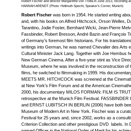
Robert Fischer and director Margarethe von Trotta in June 2013, recording an
HANNAH ARENDT (Photo: Hellmuth Specht, Speaker’s Corner, Munich)
Robert Fischer
was born in 1954. He started writing abou
and, with his books on Alfred Hitchcock, Orson Welles, D
Tarantino, Jodie Foster, Bernhard Wicki, Jean-Pierre Melv
Fassbinder, Robert Bresson, André Bazin and François T
of Germany’s foremost film historians. For his translations
writings into German, he was named Chevalier des Arts e
Cultural Minister Jack Lang. Together with Joe Hembus he
New German Cinema. After a five-year stint as Vice Direc
Museum, where he was involved in the reconstruction of 
films, he switched to filmmaking in 1999. His docum
MEETS MR. HITCHCOCK was screened at the Cinemathèq
at New York’s Film Forum and at the American Cinemathe
2000, his documentary MILOS FORMAN: FILM IS TRUT
retrospective at the Munich Film Festival. FASSBIND
and ERNST LUBITSCH IN BERLIN (2006) have both been
Museum of Modern Art in New York. Fischer was a curato
Festival for 25 years and, since 2002, works as a consult
Criterion Collection and other prestigious DVD labels. I
named Officer in the National Order of Merit for his achi