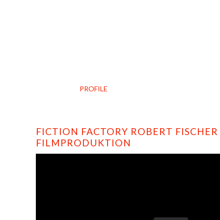
HOME
PROFILE
FILMS
DVD/BLU-RAY
FICTION FACTORY ROBERT FISCHER
FILMPRODUKTION