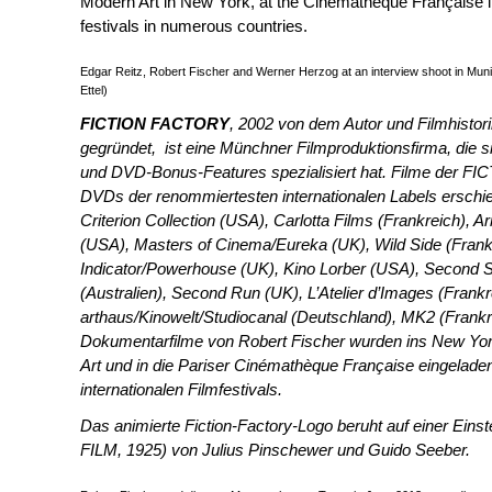
Modern Art in New York, at the Cinémathèque Française in
festivals in numerous countries.
Edgar Reitz, Robert Fischer and Werner Herzog at an interview shoot in Mun
Ettel)
FICTION FACTORY
, 2002 von dem Autor und Filmhistor
gegründet, ist eine Münchner Filmproduktionsfirma, die 
und DVD-Bonus-Features spezialisiert hat. Filme der F
DVDs der renommiertesten internationalen Labels erschi
Criterion Collection (USA), Carlotta Films (Frankreich), A
(USA), Masters of Cinema/Eureka (UK), Wild Side (Frank
Indicator/Powerhouse (UK), Kino Lorber (USA), Second 
(Australien), Second Run (UK), L’Atelier d’Images (Frankr
arthaus/Kinowelt/Studiocanal (Deutschland), MK2 (Frankre
Dokumentarfilme von Robert Fischer wurden ins New Y
Art und in die Pariser Cinémathèque Française eingeladen
internationalen Filmfestivals.
Das animierte Fiction-Factory-Logo beruht auf einer Eins
FILM, 1925) von Julius Pinschewer und Guido Seeber.